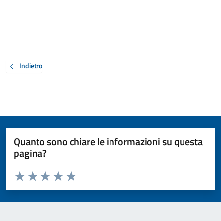
Indietro
Quanto sono chiare le informazioni su questa
pagina?
Valuta da 1 a 5 stelle la pagina
Valuta 1 stelle su 5
Valuta 2 stelle su 5
Valuta 3 stelle su 5
Valuta 4 stelle su 5
Valuta 5 stelle su 5