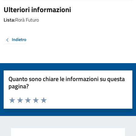
Ulteriori informazioni
Lista:
Rorà Futuro
Indietro
Quanto sono chiare le informazioni su questa
pagina?
Valuta da 1 a 5 stelle la pagina
Valuta 1 stelle su 5
Valuta 2 stelle su 5
Valuta 3 stelle su 5
Valuta 4 stelle su 5
Valuta 5 stelle su 5